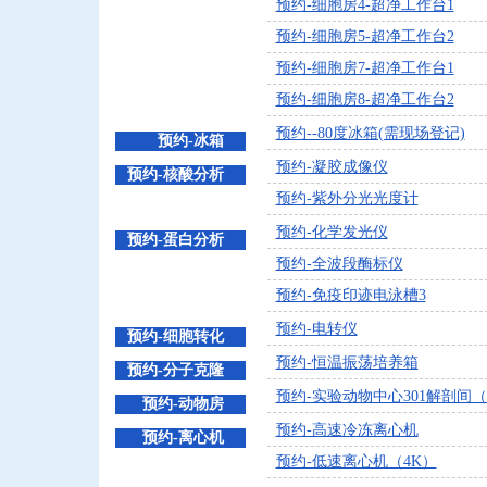
预约-细胞房4-超净工作台1
预约-细胞房5-超净工作台2
预约-细胞房7-超净工作台1
预约-细胞房8-超净工作台2
预约--80度冰箱(需现场登记)
预约-冰箱
预约-凝胶成像仪
预约-核酸分析
预约-紫外分光光度计
预约-化学发光仪
预约-蛋白分析
预约-全波段酶标仪
预约-免疫印迹电泳槽3
预约-电转仪
预约-细胞转化
预约-恒温振荡培养箱
预约-分子克隆
预约-实验动物中心301解剖间（
预约-动物房
预约-高速冷冻离心机
预约-离心机
预约-低速离心机（4K）